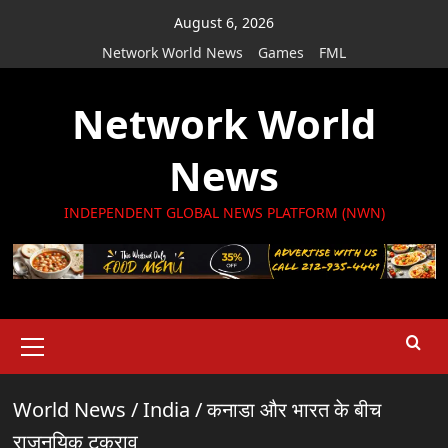
Skip
August 6, 2026
to
Network World News
Games
FML
content
Network World
News
INDEPENDENT GLOBAL NEWS PLATFORM (NWN)
Primary
Menu
World News
/
India
/
कनाडा और भारत के बीच
राजनयिक टकराव