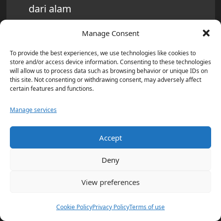
dari alam
Konsumsi
ramuan herbal
secara
Manage Consent
teratur
To provide the best experiences, we use technologies like cookies to
store and/or access device information. Consenting to these technologies
Seimbangkan dengan makanan sehat
will allow us to process data such as browsing behavior or unique IDs on
dan gerak
this site. Not consenting or withdrawing consent, may adversely affect
certain features and functions.
Manage services
Accept
Deny
View preferences
Cookie Policy
Privacy Policy
Terms of use