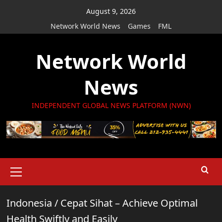
Skip
August 9, 2026
to
Network World News
Games
FML
content
Network World
News
INDEPENDENT GLOBAL NEWS PLATFORM (NWN)
Primary
Menu
Indonesia
/
Cepat Sihat – Achieve Optimal
Health Swiftly and Easily